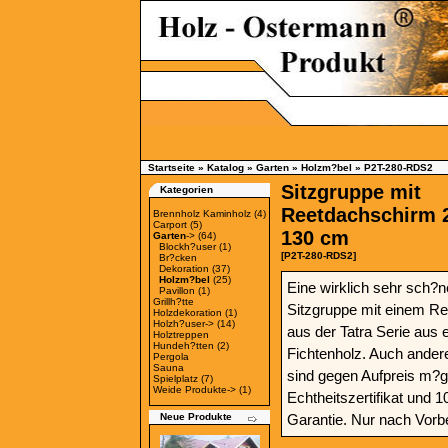
Startseite
»
Katalog
»
Garten
»
Holzm?bel
»
P2T-280-RDS2
Sitzgruppe mit
Kategorien
Reetdachschirm 
Brennholz Kaminholz
(4)
Carport
(5)
130 cm
Garten
->
(64)
Blockh?user
(1)
[P2T-280-RDS2]
Br?cken
Dekoration
(37)
Holzm?bel
(25)
Eine wirklich sehr sch?
Pavillon
(1)
Grillh?tte
Sitzgruppe mit einem R
Holzdekoration
(1)
Holzh?user->
(14)
aus der Tatra Serie aus
Holztreppen
Hundeh?tten
(2)
Fichtenholz. Auch ander
Pergola
Sauna
sind gegen Aufpreis m?gl
Spielplatz
(7)
Weide Produkte->
(1)
Echtheitszertifikat und 
Neue Produkte
Garantie. Nur nach Vorbe