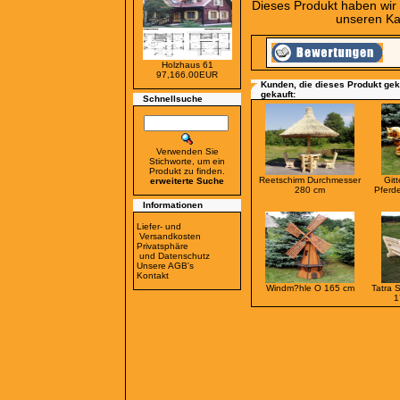
Dieses Produkt haben wir
unseren K
Holzhaus 61
97,166.00EUR
Kunden, die dieses Produkt gek
gekauft:
Schnellsuche
Verwenden Sie
Stichworte, um ein
Produkt zu finden.
Reetschirm Durchmesser
Git
erweiterte Suche
280 cm
Pferd
Informationen
Liefer- und
Versandkosten
Privatsphäre
und Datenschutz
Unsere AGB's
Kontakt
Windm?hle O 165 cm
Tatra 
1