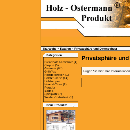
Startseite
»
Katalog
»
Privatsphäre und Datenschutz
Kategorien
Privatsphäre und
Brennholz Kaminholz
(4)
Carport
(5)
Garten->
(64)
Fügen Sie hier Ihre Informatione
Grillh?tte
Holzdekoration
(1)
Holzh?user->
(14)
Holztreppen
Hundeh?tten
(2)
Pergola
Sauna
Spielplatz
(7)
Weide Produkte->
(1)
Neue Produkte