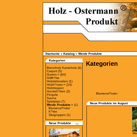
Startseite
»
Katalog
»
Weide Produkte
Kategorien
Kategorien
Brennholz Kaminholz
(4)
Carport
(5)
Garten->
(64)
Grillh?tte
Holzdekoration
(1)
Holzh?user->
(14)
Holztreppen
Hundeh?tten
(2)
Blumenst?nder
Pergola
Sauna
Spielplatz
(7)
Neue Produkte im August
Weide Produkte
->
(1)
Blumenst?nder
K?rbe
Sitzgruppen
(1)
Neue Produkte
We