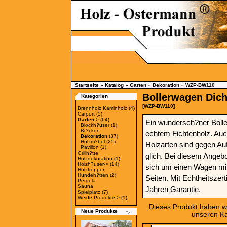
Startseite
»
Katalog
»
Garten
»
Dekoration
»
WZP-BW110
Bollerwagen Dich
Kategorien
[WZP-BW110]
Brennholz Kaminholz
(4)
Carport
(5)
Garten
->
(64)
Ein wundersch?ner Boll
Blockh?user
(1)
Br?cken
echtem Fichtenholz. Au
Dekoration
(37)
Holzm?bel
(25)
Holzarten sind gegen Au
Pavillon
(1)
Grillh?tte
glich. Bei diesem Angebo
Holzdekoration
(1)
Holzh?user->
(14)
sich um einen Wagen mit
Holztreppen
Hundeh?tten
(2)
Seiten. Mit Echtheitszert
Pergola
Sauna
Jahren Garantie.
Spielplatz
(7)
Weide Produkte->
(1)
Dieses Produkt haben wi
Neue Produkte
unseren K