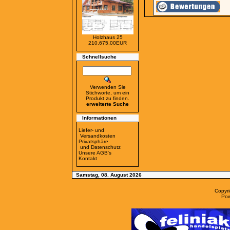
Holzhaus 25
210,675.00EUR
Schnellsuche
Verwenden Sie
Stichworte, um ein
Produkt zu finden.
erweiterte Suche
Informationen
Liefer- und
Versandkosten
Privatsphäre
und Datenschutz
Unsere AGB's
Kontakt
Samstag, 08. August 2026
Copyr
Po